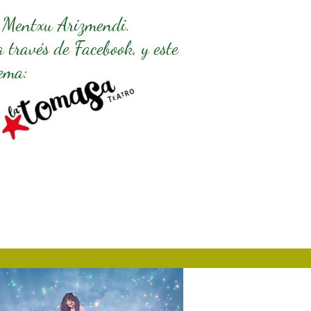
r Mentxu Arizmendi.
 través de Facebook, y este
lema: