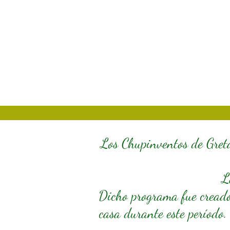
Los Chupinventos de Greta
L
Dicho programa fue creado 
casa durante este período