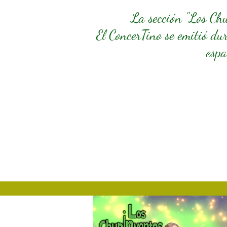
La sección "Los Ch
El ConcerTino se emitió du
espa