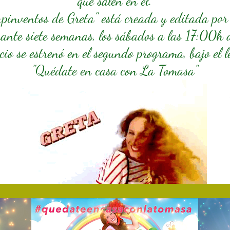
que salen en él.
upinventos de Greta" está creada y editada po
rante siete semanas, los sábados a las 17:00h a
cio se estrenó en el segundo programa, bajo el 
"Quédate en casa con La Tomasa"